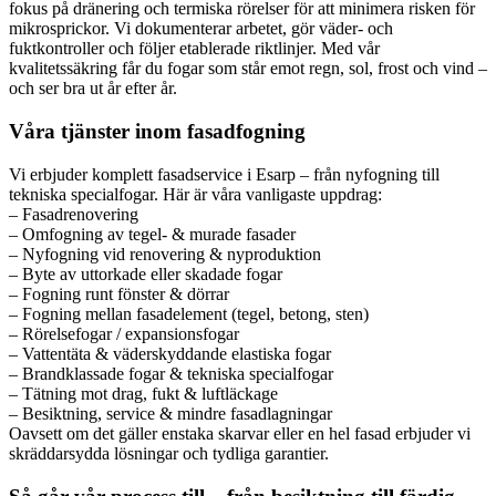
fokus på dränering och termiska rörelser för att minimera risken för
mikro­sprickor. Vi dokumenterar arbetet, gör väder- och
fuktkontroller och följer etablerade riktlinjer. Med vår
kvalitetssäkring får du fogar som står emot regn, sol, frost och vind –
och ser bra ut år efter år.
Våra tjänster inom fasadfogning
Vi erbjuder komplett fasadservice i Esarp – från nyfogning till
tekniska specialfogar. Här är våra vanligaste uppdrag:
– Fasadrenovering
– Omfogning av tegel- & murade fasader
– Nyfogning vid renovering & nyproduktion
– Byte av uttorkade eller skadade fogar
– Fogning runt fönster & dörrar
– Fogning mellan fasadelement (tegel, betong, sten)
– Rörelsefogar / expansionsfogar
– Vattentäta & väderskyddande elastiska fogar
– Brandklassade fogar & tekniska specialfogar
– Tätning mot drag, fukt & luftläckage
– Besiktning, service & mindre fasadlagningar
Oavsett om det gäller enstaka skarvar eller en hel fasad erbjuder vi
skräddarsydda lösningar och tydliga garantier.