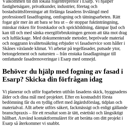
Välkommen till din lokala fogentreprenör i Esarp. Vi hjälper
fastighetsägare, privatkunder, industrier, företag och
bostadsrättsföreningar att förlänga fasadens livslängd med
professionell fasadfogning, omfogning och tätningsarbeten. Rätt
fogar gör mer än att bara se bra ut – de stoppar fuktinträngning,
minskar risken för frostskador och sprickbildning, dämpar ljud och
kan till och med sänka energiförbrukningen genom att täta mot drag
och luftläckage. Med dokumenterade metoder, beprövade material
och noggrann kvalitetssäkring erbjuder vi fasadservice som håller i
Skånes växlande klimat. Vi arbetar på tegelfasader, putsade ytor,
betongelement och natursten – från enstaka fasadlagningar till
omfattande fasadrenoveringar i Esarp med omnejd.
Behöver du hjälp med fogning av fasad i
Esarp? Skicka din förfrågan idag
Vi planerar och utför fogarbeten utifrån fasadens skick, byggnadens
ålder och dina mål med projektet. Efter en kostnadsfri första
bedömning får du en tydlig offert med åtgärdsförslag, tidplan och
materialval. Allt arbete utförs säkert, fackmässigt och enligt gällande
branschpraxis – för ett resultat som är tätt, estetiskt och långsiktigt
hållbart. Använd kontaktformuläret för att berätta om ditt projekt i
Esarp så återkommer vi snabbt.