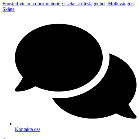
Fönsterbyte och dörrmontering i sekelskifteslägenhet, Möllevången
Skåne
Kontakta oss