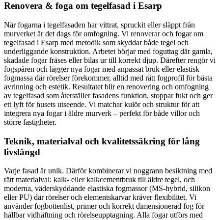
Renovera & foga om tegelfasad i Esarp
När fogarna i tegelfasaden har vittrat, spruckit eller släppt från
murverket är det dags för omfogning. Vi renoverar och fogar om
tegelfasad i Esarp med metodik som skyddar både tegel och
underliggande konstruktion. Arbetet börjar med foguttag där gamla,
skadade fogar fräses eller bilas ur till korrekt djup. Därefter rengör vi
fogspåren och lägger nya fogar med anpassat bruk eller elastisk
fogmassa där rörelser förekommer, alltid med rätt fogprofil för bästa
avrinning och estetik. Resultatet blir en renovering och omfogning
av tegelfasad som återställer fasadens funktion, stoppar fukt och ger
ett lyft för husets utseende. Vi matchar kulör och struktur för att
integrera nya fogar i äldre murverk – perfekt för både villor och
större fastigheter.
Teknik, materialval och kvalitetssäkring för lång
livslängd
Varje fasad är unik. Därför kombinerar vi noggrann besiktning med
rätt materialval: kalk- eller kalkcementbruk till äldre tegel, och
moderna, väderskyddande elastiska fogmassor (MS-hybrid, silikon
eller PU) där rörelser och elementskarvar kräver flexibilitet. Vi
använder fogbottenlist, primer och korrekt dimensionerad fog för
hållbar vidhäftning och rörelseupptagning. Alla fogar utförs med