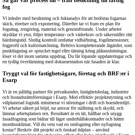
Så går vår process till – från besiktning till färdig
fog
Vi inleder med besiktning och fuktanalys för att bedöma fogarnas
skick, rörelser och exponering. Därefter tar vi fram en plan för
foguttag, rengöring, material och genomförande. Under arbetet
skyddar vi ytor, följer temperatur- och väderkrav och säkerställer rätt
härdningstid. Slutlig kontroll omfattar vidhäftning, fogdimensioner,
fogprofil och kulörmatchning. Behövs kompletterande åtgärder, som
punktlagning av sprucket tegel eller tätning kring plåtanslutningar,
löser vi det inom samma uppdrag. Du får löpande uppdateringar och
en tydlig överlämning med dokumentation när fasaden är klar.
Tryggt val för fastighetsägare, företag och BRF:er i
Esarp
Vi är en pålitlig partner för privatkunder, fastighetsbolag, industrier
och bostadsrättsföreningar i Esarp. Med effektiv projektstyrning och
välplanerad logistik minimerar vi störningar i drift och boendemiljö.
Vi arbetar säkert på höjd, tar ansvar för ställning och skydd, och
lämnar arbetsplatsen ren. Resultatet är en tät, hållbar och snygg
fasadfogning som bidrar till lägre underhållskostnader och bättre
inomhusklimat. Vill du veta vad en omfogning eller nyfogning
kostar? Beskriv ditt projekt och önskad tidplan – använd