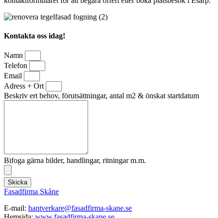
kontaktformuläret för att begära offert eller boka platsbesök i Esarp.
Kontakta oss idag!
Namn
Telefon
Email
Adress + Ort
Beskriv ert behov, förutsättningar, antal m2 & önskat startdatum
Bifoga gärna bilder, handlingar, ritningar m.m.
Skicka
Fasadfirma Skåne
E-mail:
hantverkare@fasadfirma-skane.se
Hemsida:
www.fasadfirma-skane.se