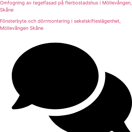
Omfogning av tegelfasad på flerbostadshus i Möllevången,
Skåne
Fönsterbyte och dörrmontering i sekelskifteslägenhet,
Möllevången Skåne