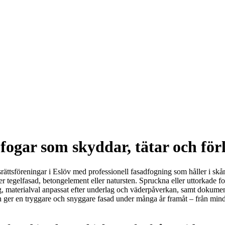
fogar som skyddar, tätar och för
adsrättsföreningar i Eslöv med professionell fasadfogning som håller i s
r tegelfasad, betongelement eller natursten. Spruckna eller uttorkade f
aterialval anpassat efter underlag och väderpåverkan, samt dokumentera
 ger en tryggare och snyggare fasad under många år framåt – från mindr