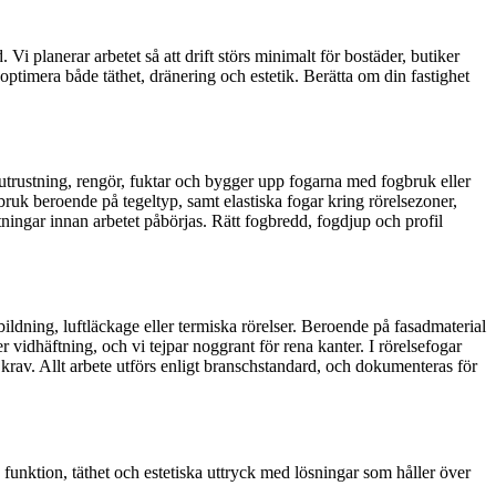
Vi planerar arbetet så att drift störs minimalt för bostäder, butiker
 optimera både täthet, dränering och estetik. Berätta om din fastighet
utrustning, rengör, fuktar och bygger upp fogarna med fogbruk eller
uk beroende på tegeltyp, samt elastiska fogar kring rörelsezoner,
tningar innan arbetet påbörjas. Rätt fogbredd, fogdjup och profil
bildning, luftläckage eller termiska rörelser. Beroende på fasadmaterial
 vidhäftning, och vi tejpar noggrant för rena kanter. I rörelsefogar
 krav. Allt arbete utförs enligt branschstandard, och dokumenteras för
 funktion, täthet och estetiska uttryck med lösningar som håller över