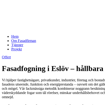
Hem
Om Fasadfirman
Tjänster
Projekt
Offert
Fasadfogning i Eslöv – hållbara 
Vi hjälper fastighetsägare, privatkunder, industrier, företag och bost
fasadens utseende, funktion och energiprestanda – oavsett om det gälle
och mögel. Vår fackmässiga metodik kombinerar noggrann besiktning, m
väderskyddande fogar som tål rörelser, minskar underhållsbehovet och
omnejd.