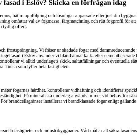
 fasad i Eslöv? Skicka en förfrågan idag
rans, bättre uppföljning och lösningar anpassade efter just din byggnad. 
ivning omfattar val av fogmassa, färgmatchning och rätt fogprofil för att
tydlig offert.
d och frostsprängning. Vi fräser ur skadade fogar med dammreducerande 
egelfasad i Eslöv använder vi bland annat kalk- eller cementbaserade br
ollerar vi alltid underlagets skick, saltutfällningar och eventuella sät
ar finish som lyfter hela fastigheten.
 mäter fogarnas hårdhet, kontrollerar vidhäftning och identifierar sprick
beständighet. På mineraliska underlag används primer vid behov för säker
För brandcellsgränser installerar vi brandklassade fogar enligt gällande
siella fastigheter och industribyggnader. Vårt mål är att säkra fasadens