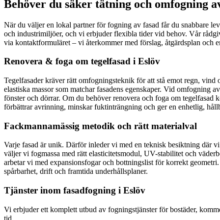
Behöver du säker tätning och omfogning av
När du väljer en lokal partner för fogning av fasad får du snabbare leve
och industrimiljöer, och vi erbjuder flexibla tider vid behov. Vår rådg
via kontaktformuläret – vi återkommer med förslag, åtgärdsplan och en 
Renovera & foga om tegelfasad i Eslöv
Tegelfasader kräver rätt omfogningsteknik för att stå emot regn, vin
elastiska massor som matchar fasadens egenskaper. Vid omfogning av t
fönster och dörrar. Om du behöver renovera och foga om tegelfasad kontr
förbättrar avrinning, minskar fuktinträngning och ger en enhetlig, hållb
Fackmannamässig metodik och rätt materialval
Varje fasad är unik. Därför inleder vi med en teknisk besiktning där vi
väljer vi fogmassa med rätt elasticitetsmodul, UV-stabilitet och väder
arbetar vi med expansionsfogar och bottningslist för korrekt geometri. 
spårbarhet, drift och framtida underhållsplaner.
Tjänster inom fasadfogning i Eslöv
Vi erbjuder ett komplett utbud av fogningstjänster för bostäder, kommer
tid.