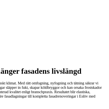
länger fasadens livslängd
kånskt klimat. Med rätt omfogning, nyfogning och tätning säkrar vi
ogar släpper in fukt, skapar köldbryggor och kan orsaka frostskador
d kvalitet enligt branschpraxis. Resultatet blir elastiska,
e fasadlagningar till kompletta fasadrenoveringar i Eslöv med