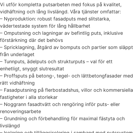
Vi utför kompletta putsarbeten med fokus på kvalitet,
vidhäftning och lång livslängd. Våra tjänster omfattar:
– Nyproduktion: robust fasadputs med slitstarka,
vädertestade system för lång hållbarhet
– Omputsning och lagningar av befintlig puts, inklusive
förstärkning där det behövs
– Spricklagning, åtgärd av bomputs och partier som släppt
från underlaget
– Tunnputs, ädelputs och strukturputs – val för ett
enhetligt, snyggt slutresultat
– Proffsputs på betong-, tegel- och lättbetongfasader med
rätt vidhäftning
– Fasadputsning på flerbostadshus, villor och kommersiella
fastigheter i alla storlekar
– Noggrann fasadtvätt och rengöring inför puts- eller
renoveringsarbete
– Grundning och förbehandling för maximal fästyta och
livslängd
– Isolering och tilläggsisolering i samband med putssystem