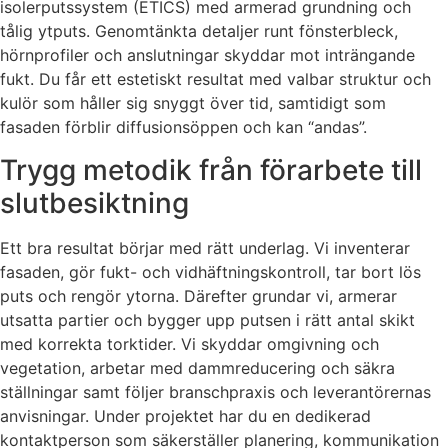
isolerputssystem (ETICS) med armerad grundning och
tålig ytputs. Genomtänkta detaljer runt fönsterbleck,
hörnprofiler och anslutningar skyddar mot inträngande
fukt. Du får ett estetiskt resultat med valbar struktur och
kulör som håller sig snyggt över tid, samtidigt som
fasaden förblir diffusionsöppen och kan “andas”.
Trygg metodik från förarbete till
slutbesiktning
Ett bra resultat börjar med rätt underlag. Vi inventerar
fasaden, gör fukt- och vidhäftningskontroll, tar bort lös
puts och rengör ytorna. Därefter grundar vi, armerar
utsatta partier och bygger upp putsen i rätt antal skikt
med korrekta torktider. Vi skyddar omgivning och
vegetation, arbetar med dammreducering och säkra
ställningar samt följer branschpraxis och leverantörernas
anvisningar. Under projektet har du en dedikerad
kontaktperson som säkerställer planering, kommunikation