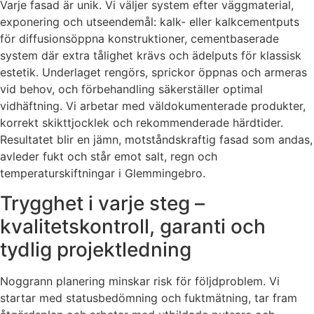
Varje fasad är unik. Vi väljer system efter väggmaterial,
exponering och utseendemål: kalk- eller kalkcementputs
för diffusionsöppna konstruktioner, cementbaserade
system där extra tålighet krävs och ädelputs för klassisk
estetik. Underlaget rengörs, sprickor öppnas och armeras
vid behov, och förbehandling säkerställer optimal
vidhäftning. Vi arbetar med väldokumenterade produkter,
korrekt skikttjocklek och rekommenderade härdtider.
Resultatet blir en jämn, motståndskraftig fasad som andas,
avleder fukt och står emot salt, regn och
temperaturskiftningar i Glemmingebro.
Trygghet i varje steg –
kvalitetskontroll, garanti och
tydlig projektledning
Noggrann planering minskar risk för följdproblem. Vi
startar med statusbedömning och fuktmätning, tar fram