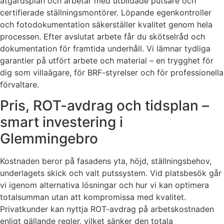
åtgärdsplan och arbetar med utbildade putsare och
certifierade ställningsmontörer. Löpande egenkontroller
och fotodokumentation säkerställer kvalitet genom hela
processen. Efter avslutat arbete får du skötselråd och
dokumentation för framtida underhåll. Vi lämnar tydliga
garantier på utfört arbete och material – en trygghet för
dig som villaägare, för BRF-styrelser och för professionella
förvaltare.
Pris, ROT-avdrag och tidsplan –
smart investering i
Glemmingebro
Kostnaden beror på fasadens yta, höjd, ställningsbehov,
underlagets skick och valt putssystem. Vid platsbesök går
vi igenom alternativa lösningar och hur vi kan optimera
totalsumman utan att kompromissa med kvalitet.
Privatkunder kan nyttja ROT-avdrag på arbetskostnaden
enligt gällande regler, vilket sänker den totala