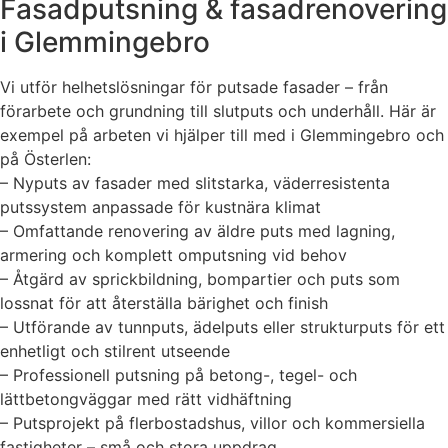
Fasadputsning & fasadrenovering
i Glemmingebro
Vi utför helhetslösningar för putsade fasader – från
förarbete och grundning till slutputs och underhåll. Här är
exempel på arbeten vi hjälper till med i Glemmingebro och
på Österlen:
– Nyputs av fasader med slitstarka, väderresistenta
putssystem anpassade för kustnära klimat
– Omfattande renovering av äldre puts med lagning,
armering och komplett omputsning vid behov
– Åtgärd av sprickbildning, bompartier och puts som
lossnat för att återställa bärighet och finish
– Utförande av tunnputs, ädelputs eller strukturputs för ett
enhetligt och stilrent utseende
– Professionell putsning på betong-, tegel- och
lättbetongväggar med rätt vidhäftning
– Putsprojekt på flerbostadshus, villor och kommersiella
fastigheter – små och stora uppdrag