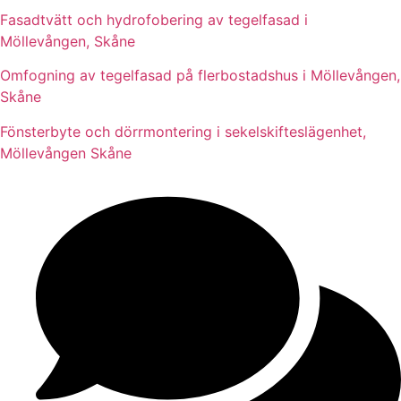
Fasadtvätt och hydrofobering av tegelfasad i
Möllevången, Skåne
Omfogning av tegelfasad på flerbostadshus i Möllevången,
Skåne
Fönsterbyte och dörrmontering i sekelskifteslägenhet,
Möllevången Skåne