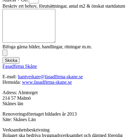
Beskriv ert behov, förutsättningar, antal m2 & önskat startdatum
Bifoga gärna bilder, handlingar, ritningar m.m.
Skicka
Fasadfirma Skåne
E-mail:
hantverkare@fasadfirma-skane.se
Hemsida:
www.fasadfirma-skane.se
Adress: Almtorget
214 57 Malmö
Skånes län
Renoveringsföretaget bildades år 2013
Säte: Skånes Län
Verksamhetsbeskrivning
Bolaget ska bedriva byggnadsverksamhet och därmed förenlig