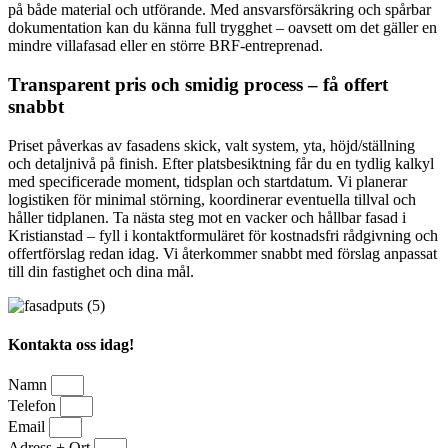
på både material och utförande. Med ansvarsförsäkring och spårbar
dokumentation kan du känna full trygghet – oavsett om det gäller en
mindre villafasad eller en större BRF-entreprenad.
Transparent pris och smidig process – få offert
snabbt
Priset påverkas av fasadens skick, valt system, yta, höjd/ställning
och detaljnivå på finish. Efter platsbesiktning får du en tydlig kalkyl
med specificerade moment, tidsplan och startdatum. Vi planerar
logistiken för minimal störning, koordinerar eventuella tillval och
håller tidplanen. Ta nästa steg mot en vacker och hållbar fasad i
Kristianstad – fyll i kontaktformuläret för kostnadsfri rådgivning och
offertförslag redan idag. Vi återkommer snabbt med förslag anpassat
till din fastighet och dina mål.
Kontakta oss idag!
Namn
Telefon
Email
Adress + Ort