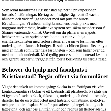
Som lokal fasadfirma i Kristianstad hjälper vi privatpersoner,
bostadsrättsföreningar, företag och fastighetsägare att få vackra,
hållbara och vädertåliga fasader med rätt puts för husets
förutsättningar. Vi arbetar enligt branschens bästa praxis med
noggrant underarbete, kvalitativa system och säkra metoder som tål
Skånes varierande klimat. Oavsett om du planerar en nyputs,
behöver renovera sprickor och bomputs eller vill höja
energieffektiviteten med isolersystem, anpassar vi lösningen efter
underlag, arkitektur och budget. Resultatet blir en jämn, slitstark yta
med en finish som lyfter hela fastigheten – och som håller över tid
med minimalt underhåll. Med tydlig process, dokumenterad kvalitet
och garanti skapar vi trygghet från första besiktning till färdig fasad.
Behöver du hjälp med fasadputs i
Kristianstad? Begär offert via formuläret
Vi gör det enkelt att komma igång: skicka in en förfrågan via vårt
kontaktformulär så bokar vi ett kostnadsfritt platsbesök. På plats går
vi igenom fasadens skick, fuktstatus, underlag och önskat utseende,
därefter får du en tydlig offert med fastställd omfattning, metodval
och preliminär tidsplan. Vi utför putsarbeten på tegel, betong och
lättbetong, och åtar oss allt från villor och radhus till flerbostadshus