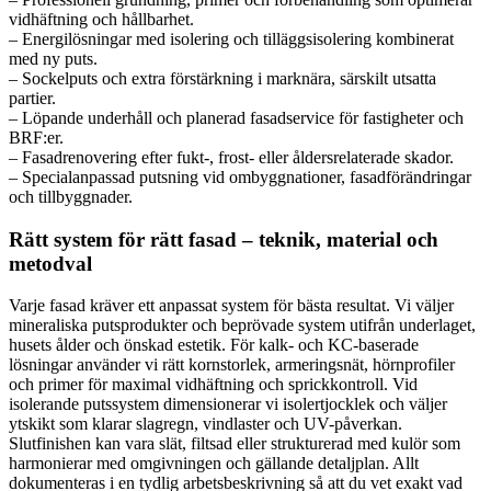
vidhäftning och hållbarhet.
– Energilösningar med isolering och tilläggsisolering kombinerat
med ny puts.
– Sockelputs och extra förstärkning i marknära, särskilt utsatta
partier.
– Löpande underhåll och planerad fasadservice för fastigheter och
BRF:er.
– Fasadrenovering efter fukt-, frost- eller åldersrelaterade skador.
– Specialanpassad putsning vid ombyggnationer, fasadförändringar
och tillbyggnader.
Rätt system för rätt fasad – teknik, material och
metodval
Varje fasad kräver ett anpassat system för bästa resultat. Vi väljer
mineraliska putsprodukter och beprövade system utifrån underlaget,
husets ålder och önskad estetik. För kalk- och KC-baserade
lösningar använder vi rätt kornstorlek, armeringsnät, hörnprofiler
och primer för maximal vidhäftning och sprickkontroll. Vid
isolerande putssystem dimensionerar vi isolertjocklek och väljer
ytskikt som klarar slagregn, vindlaster och UV-påverkan.
Slutfinishen kan vara slät, filtsad eller strukturerad med kulör som
harmonierar med omgivningen och gällande detaljplan. Allt
dokumenteras i en tydlig arbetsbeskrivning så att du vet exakt vad