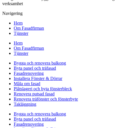
verksamhet
Navigering
Hem
Om Fasadfirman
Tjänster
Hem
Om Fasadfirman
Tjänster
Bygga och renovera balkong
Byta panel och träfasad
Fasadrenovering
Installera Fönster & Dörrar
Måla om fasad
Plåtslageri och byta fönsterbleck
Renovera putsad fasad
Renovera träfönster och fönsterbyte
Takläggning
Bygga och renovera balkong
Byta panel och träfasad
Fasadrenovering