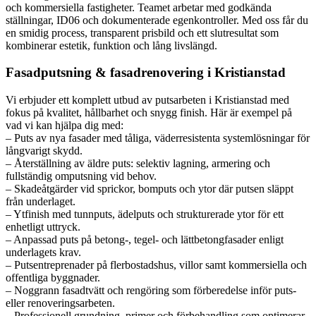
och kommersiella fastigheter. Teamet arbetar med godkända
ställningar, ID06 och dokumenterade egenkontroller. Med oss får du
en smidig process, transparent prisbild och ett slutresultat som
kombinerar estetik, funktion och lång livslängd.
Fasadputsning & fasadrenovering i Kristianstad
Vi erbjuder ett komplett utbud av putsarbeten i Kristianstad med
fokus på kvalitet, hållbarhet och snygg finish. Här är exempel på
vad vi kan hjälpa dig med:
– Puts av nya fasader med tåliga, väderresistenta systemlösningar för
långvarigt skydd.
– Återställning av äldre puts: selektiv lagning, armering och
fullständig omputsning vid behov.
– Skadeåtgärder vid sprickor, bomputs och ytor där putsen släppt
från underlaget.
– Ytfinish med tunnputs, ädelputs och strukturerade ytor för ett
enhetligt uttryck.
– Anpassad puts på betong-, tegel- och lättbetongfasader enligt
underlagets krav.
– Putsentreprenader på flerbostadshus, villor samt kommersiella och
offentliga byggnader.
– Noggrann fasadtvätt och rengöring som förberedelse inför puts-
eller renoveringsarbeten.
– Professionell grundning, primer och förbehandling som optimerar