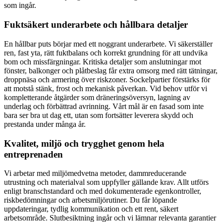
som ingår.
Fuktsäkert underarbete och hållbara detaljer
En hållbar puts börjar med ett noggrant underarbete. Vi säkerställer
ren, fast yta, rätt fuktbalans och korrekt grundning för att undvika
bom och missfärgningar. Kritiska detaljer som anslutningar mot
fönster, balkonger och plåtbeslag får extra omsorg med rätt tätningar,
droppnäsa och armering över riskzoner. Sockelpartier förstärks för
att motstå stänk, frost och mekanisk påverkan. Vid behov utför vi
kompletterande åtgärder som dräneringsöversyn, lagning av
underlag och förbättrad avrinning. Vårt mål är en fasad som inte
bara ser bra ut dag ett, utan som fortsätter leverera skydd och
prestanda under många år.
Kvalitet, miljö och trygghet genom hela
entreprenaden
Vi arbetar med miljömedvetna metoder, dammreducerande
utrustning och materialval som uppfyller gällande krav. Allt utförs
enligt branschstandard och med dokumenterade egenkontroller,
riskbedömningar och arbetsmiljörutiner. Du får löpande
uppdateringar, tydlig kommunikation och ett rent, säkert
arbetsområde. Slutbesiktning ingår och vi lämnar relevanta garantier