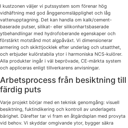
I kustzonen väljer vi putssystem som förenar hög
vidhäftning med god ånggenomsläpplighet och låg
vattenupptagning. Det kan handla om kalk/cement-
baserade putser, silikat- eller silikonhartsbaserade
ytbehandlingar med hydrofoberande egenskaper och
förstärkt motstånd mot algpåväxt. Vi dimensionerar
armering och skikttjocklek efter underlag och utsatthet,
och erbjuder kulörstabila ytor i harmoniska NCS-kulörer.
Alla produkter ingår i väl beprövade, CE-märkta system
och appliceras enligt tillverkarens anvisningar.
Arbetsprocess från besiktning till
färdig puts
Varje projekt börjar med en teknisk genomgång: visuell
besiktning, fuktindikering och kontroll av underlagets
bärighet. Därefter tar vi fram en åtgärdsplan med provyta
vid behov. Vi skyddar omgivande ytor, bygger säkra