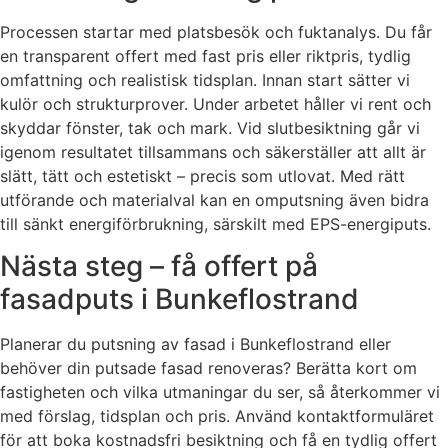
Processen startar med platsbesök och fuktanalys. Du får
en transparent offert med fast pris eller riktpris, tydlig
omfattning och realistisk tidsplan. Innan start sätter vi
kulör och strukturprover. Under arbetet håller vi rent och
skyddar fönster, tak och mark. Vid slutbesiktning går vi
igenom resultatet tillsammans och säkerställer att allt är
slätt, tätt och estetiskt – precis som utlovat. Med rätt
utförande och materialval kan en omputsning även bidra
till sänkt energiförbrukning, särskilt med EPS-energi­puts.
Nästa steg – få offert på
fasadputs i Bunkeflostrand
Planerar du putsning av fasad i Bunkeflostrand eller
behöver din putsade fasad renoveras? Berätta kort om
fastigheten och vilka utmaningar du ser, så återkommer vi
med förslag, tidsplan och pris. Använd kontaktformuläret
för att boka kostnadsfri besiktning och få en tydlig offert