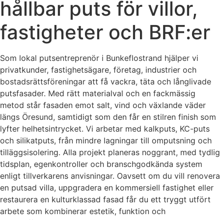
hållbar puts för villor,
fastigheter och BRF:er
Som lokal putsentreprenör i Bunkeflostrand hjälper vi
privatkunder, fastighetsägare, företag, industrier och
bostadsrättsföreningar att få vackra, täta och långlivade
putsfasader. Med rätt materialval och en fackmässig
metod står fasaden emot salt, vind och växlande väder
längs Öresund, samtidigt som den får en stilren finish som
lyfter helhetsintrycket. Vi arbetar med kalkputs, KC-puts
och silikatputs, från mindre lagningar till omputsning och
tilläggsisolering. Alla projekt planeras noggrant, med tydlig
tidsplan, egenkontroller och branschgodkända system
enligt tillverkarens anvisningar. Oavsett om du vill renovera
en putsad villa, uppgradera en kommersiell fastighet eller
restaurera en kulturklassad fasad får du ett tryggt utfört
arbete som kombinerar estetik, funktion och