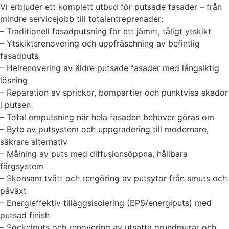
Vi erbjuder ett komplett utbud för putsade fasader – från
mindre servicejobb till totalentreprenader:
– Traditionell fasadputsning för ett jämnt, tåligt ytskikt
– Ytskiktsrenovering och uppfräschning av befintlig
fasadputs
– Helrenovering av äldre putsade fasader med långsiktig
lösning
– Reparation av sprickor, bompartier och punktvisa skador
i putsen
– Total omputsning när hela fasaden behöver göras om
– Byte av putsystem och uppgradering till modernare,
säkrare alternativ
– Målning av puts med diffusionsöppna, hållbara
färgsystem
– Skonsam tvätt och rengöring av putsytor från smuts och
påväxt
– Energieffektiv tilläggsisolering (EPS/energiputs) med
putsad finish
– Sockelputs och renovering av utsatta grundmurar och