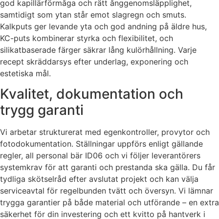
god kapillärförmåga och rätt ånggenomsläpplighet,
samtidigt som ytan står emot slagregn och smuts.
Kalkputs ger levande yta och god andning på äldre hus,
KC-puts kombinerar styrka och flexibilitet, och
silikatbaserade färger säkrar lång kulörhållning. Varje
recept skräddarsys efter underlag, exponering och
estetiska mål.
Kvalitet, dokumentation och
trygg garanti
Vi arbetar strukturerat med egenkontroller, provytor och
fotodokumentation. Ställningar uppförs enligt gällande
regler, all personal bär ID06 och vi följer leverantörers
systemkrav för att garanti och prestanda ska gälla. Du får
tydliga skötselråd efter avslutat projekt och kan välja
serviceavtal för regelbunden tvätt och översyn. Vi lämnar
trygga garantier på både material och utförande – en extra
säkerhet för din investering och ett kvitto på hantverk i