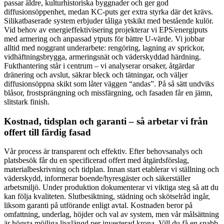
passar äldre, kulturhistoriska byggnader och ger god
diffusionsöppenhet, medan KC-puts ger extra styrka där det krävs.
Silikatbaserade system erbjuder tåliga ytskikt med bestående kulör.
Vid behov av energieffektivisering projekterar vi EPS/energiputs
med armering och anpassad ytputs för bättre U-värde. Vi jobbar
alltid med noggrant underarbete: rengöring, lagning av sprickor,
vidhäftningsbrygga, armeringsnät och väderskyddad härdning.
Fukthantering står i centrum – vi analyserar orsaker, åtgärdar
dränering och avslut, säkrar bleck och tätningar, och väljer
diffusionsöppna skikt som låter väggen “andas”. På så sätt undviks
blåsor, frostsprängning och missfärgning, och fasaden får en jämn,
slitstark finish.
Kostnad, tidsplan och garanti – så arbetar vi från
offert till färdig fasad
Vår process är transparent och effektiv. Efter behovsanalys och
platsbesök får du en specificerad offert med åtgärdsförslag,
materialbeskrivning och tidplan. Innan start etablerar vi ställning och
väderskydd, informerar boende/hyresgäster och säkerställer
arbetsmiljö. Under produktion dokumenterar vi viktiga steg så att du
kan följa kvaliteten. Slutbesiktning, städning och skötselråd ingår,
liksom garanti på utförande enligt avtal. Kostnaden beror på
omfattning, underlag, höjder och val av system, men vår målsättning
är högsta möjliga livslängd per investerad krona. Vill du få en snabb