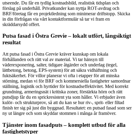
utseende. Du får en tydlig kostnadsbild, realistisk tidsplan och
förslag på underhåll. Privatkunder kan nyttja ROT-avdrag och
BRF/företag får en projektledning som minimerar driftstopp. Skicka
in din förfrågan via vårt kontaktformulär så tar vi fram en
skräddarsydd offert.
Putsa fasad i Östra Grevie – lokalt utfört, långsiktigt
resultat
Att putsa fasad i Östra Grevie kräver kunskap om lokala
förhållanden och rätt val av material. Vi tar hänsyn till
väderexponering, salter, tidigare åtgärder och underlag (tegel,
lättbetong, betong, EPS-system) för att säkra vidhäftning och
fuktsäkerhet. För villor planerar vi ofta i etapper för att minska
störning, medan vi för BRF och kommersiella fastigheter samordnar
ställning, logistik och hyrtider för kostnadseffektivitet. Med korrekt
grundning, armeringsnät i kritiska zoner, förstärkta hörn och rätt
putsdjup får du en sprickresistent yta som håller. Vi erbjuder även
kulör- och strukturprov, så att du kan se hur riv-, sprit- eller filtad
finish ter sig på just din byggnad. Resultatet: en putsad fasad som ser
ny ut längre och som skyddar stommen i många år framöver.
Tjänster inom fasadputs – komplett utbud för alla
fastighetstyper