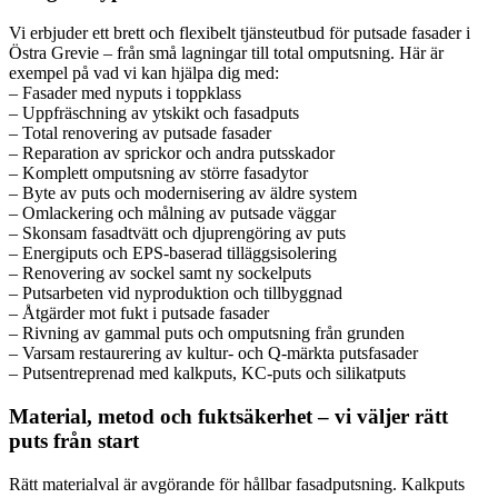
Vi erbjuder ett brett och flexibelt tjänsteutbud för putsade fasader i
Östra Grevie – från små lagningar till total omputsning. Här är
exempel på vad vi kan hjälpa dig med:
– Fasader med nyputs i toppklass
– Uppfräschning av ytskikt och fasadputs
– Total renovering av putsade fasader
– Reparation av sprickor och andra putsskador
– Komplett omputsning av större fasadytor
– Byte av puts och modernisering av äldre system
– Omlackering och målning av putsade väggar
– Skonsam fasadtvätt och djuprengöring av puts
– Energiputs och EPS-baserad tilläggsisolering
– Renovering av sockel samt ny sockelputs
– Putsarbeten vid nyproduktion och tillbyggnad
– Åtgärder mot fukt i putsade fasader
– Rivning av gammal puts och omputsning från grunden
– Varsam restaurering av kultur- och Q-märkta putsfasader
– Putsentreprenad med kalkputs, KC-puts och silikatputs
Material, metod och fuktsäkerhet – vi väljer rätt
puts från start
Rätt materialval är avgörande för hållbar fasadputsning. Kalkputs