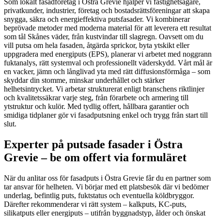
Som lokalt fasadföretag i Östra Grevie hjälper vi fastighetsägare,
privatkunder, industrier, företag och bostadsrättsföreningar att skapa
snygga, säkra och energieffektiva putsfasader. Vi kombinerar
beprövade metoder med moderna material för att leverera ett resultat
som tål Skånes väder, från kustvindar till slagregn. Oavsett om du
vill putsa om hela fasaden, åtgärda sprickor, byta ytskikt eller
uppgradera med energiputs (EPS), planerar vi arbetet med noggrann
fuktanalys, rätt systemval och professionellt väderskydd. Vårt mål är
en vacker, jämn och långlivad yta med rätt diffusionsförmåga – som
skyddar din stomme, minskar underhållet och stärker
helhetsintrycket. Vi arbetar strukturerat enligt branschens riktlinjer
och kvalitetssäkrar varje steg, från förarbete och armering till
ytstruktur och kulör. Med tydlig offert, hållbara garantier och
smidiga tidplaner gör vi fasadputsning enkel och trygg från start till
slut.
Experter på putsade fasader i Östra
Grevie – be om offert via formuläret
När du anlitar oss för fasadputs i Östra Grevie får du en partner som
tar ansvar för helheten. Vi börjar med ett platsbesök där vi bedömer
underlag, befintlig puts, fuktstatus och eventuella köldbryggor.
Därefter rekommenderar vi rätt system – kalkputs, KC-puts,
silikatputs eller energiputs – utifrån byggnadstyp, ålder och önskat