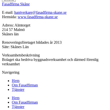
Fasadfirma Skåne
E-mail:
hantverkare@fasadfirma-skane.se
Hemsida:
www.fasadfirma-skane.se
Adress: Almtorget
214 57 Malmö
Skånes län
Renoveringsföretaget bildades år 2013
Säte: Skånes Län
Verksamhetsbeskrivning
Bolaget ska bedriva byggnadsverksamhet och därmed förenlig
verksamhet
Navigering
Hem
Om Fasadfirman
Tjänster
Hem
Om Fasadfirman
Tjänster