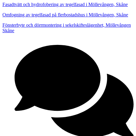
Fasadtvätt och hydrofobering av tegelfasad i Möllevången, Skåne
Omfogning av tegelfasad på flerbostadshus i Möllevången, Skåne
Fönsterbyte och dörrmontering i sekelskifteslägenhet, Möllevången
Skåne