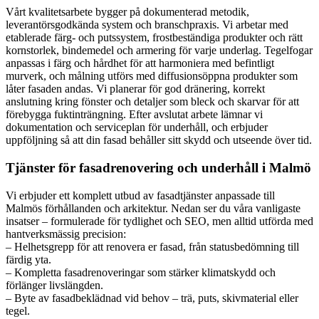
Vårt kvalitetsarbete bygger på dokumenterad metodik,
leverantörsgodkända system och branschpraxis. Vi arbetar med
etablerade färg- och putssystem, frostbeständiga produkter och rätt
kornstorlek, bindemedel och armering för varje underlag. Tegelfogar
anpassas i färg och hårdhet för att harmoniera med befintligt
murverk, och målning utförs med diffusionsöppna produkter som
låter fasaden andas. Vi planerar för god dränering, korrekt
anslutning kring fönster och detaljer som bleck och skarvar för att
förebygga fuktinträngning. Efter avslutat arbete lämnar vi
dokumentation och serviceplan för underhåll, och erbjuder
uppföljning så att din fasad behåller sitt skydd och utseende över tid.
Tjänster för fasadrenovering och underhåll i Malmö
Vi erbjuder ett komplett utbud av fasadtjänster anpassade till
Malmös förhållanden och arkitektur. Nedan ser du våra vanligaste
insatser – formulerade för tydlighet och SEO, men alltid utförda med
hantverksmässig precision:
– Helhetsgrepp för att renovera er fasad, från statusbedömning till
färdig yta.
– Kompletta fasadrenoveringar som stärker klimatskydd och
förlänger livslängden.
– Byte av fasadbeklädnad vid behov – trä, puts, skivmaterial eller
tegel.