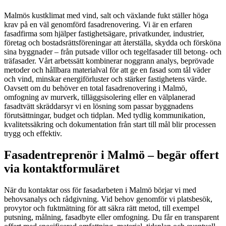
Malmös kustklimat med vind, salt och växlande fukt ställer höga
krav på en väl genomförd fasadrenovering. Vi är en erfaren
fasadfirma som hjälper fastighetsägare, privatkunder, industrier,
företag och bostadsrättsföreningar att återställa, skydda och försköna
sina byggnader – från putsade villor och tegelfasader till betong- och
träfasader. Vårt arbetssätt kombinerar noggrann analys, beprövade
metoder och hållbara materialval för att ge en fasad som tål väder
och vind, minskar energiförluster och stärker fastighetens värde.
Oavsett om du behöver en total fasadrenovering i Malmö,
omfogning av murverk, tilläggsisolering eller en välplanerad
fasadtvätt skräddarsyr vi en lösning som passar byggnadens
förutsättningar, budget och tidplan. Med tydlig kommunikation,
kvalitetssäkring och dokumentation från start till mål blir processen
trygg och effektiv.
Fasadentreprenör i Malmö – begär offert
via kontaktformuläret
När du kontaktar oss för fasadarbeten i Malmö börjar vi med
behovsanalys och rådgivning. Vid behov genomför vi platsbesök,
provytor och fuktmätning för att säkra rätt metod, till exempel
putsning, målning, fasadbyte eller omfogning. Du får en transparent