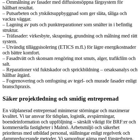
– Ommålning av fasader med diffusionsöppna färgsystem för
hållbart resultat.
– Putsarbeten och ytskiktsuppbyggnad som ger släta, tåliga och
vackra väggar.
– Lagning av puts och punktreparationer som smälter in i befintlig
struktur.
– Träfasader: virkesbyte, skrapning, grundning och målning med rätt
system.
– Utvändig tilläggsisolering (ETICS m.fl.) för lägre energikostnader
och bättre komfort.
– Fasadtvätt och skonsam rengöring mot smuts, alger, trafikfilm och
salt.
– Reparationer vid fuktskador och sprickbildning – orsaksanalys och
hållbar åtgärd.
– Fogrenovering och omfogning av tegel- och murade fasader enligt
branschpraxis.
Säker projektledning och smidig entreprenad
En välplanerad entreprenad minimerar störningar och maximerar
kvalitet. Vi tar ansvar för tidsplan, logistik, avspärrningar,
boendeinformation och uppföljning – särskilt viktigt för BRF:er och
kommersiella fastigheter i Malmö. Arbetsmiljö och säkerhet
prioriteras med utbildad personal, ställningar enligt regelverk och
dammreducerande metoder. Vi samordnar gärna med fönsterbyten,