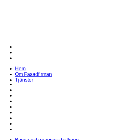
Säte: Skånes Län
Verksamhetsbeskrivning
Bolaget ska bedriva byggnadsverksamhet och därmed förenlig
verksamhet
Navigering
Hem
Om Fasadfirman
Tjänster
Hem
Om Fasadfirman
Tjänster
Bygga och renovera balkong
Byta panel och träfasad
Fasadrenovering
Installera Fönster & Dörrar
Måla om fasad
Plåtslageri och byta fönsterbleck
Renovera putsad fasad
Renovera träfönster och fönsterbyte
Takläggning
Bygga och renovera balkong