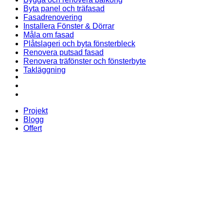
Byta panel och träfasad
Fasadrenovering
Installera Fönster & Dörrar
Måla om fasad
Plåtslageri och byta fönsterbleck
Renovera putsad fasad
Renovera träfönster och fönsterbyte
Takläggning
Projekt
Blogg
Offert
Projekt
Blogg
Offert
Senaste projekten
Byte av träpanel och målning av fasad i Rosengård
Takläggning med betongpannor på villa i Bara, Skåne
Renovering av tegelfasad på villa i Ljunghusen, Skåne
Fasadrenovering med skrapning och målning av villa i