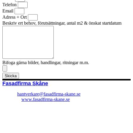
Telefon
Email
Adress + Ort
Beskriv ert behov, förutsättningar, antal m2 & önskat startdatum
Bifoga gärna bilder, handlingar, ritningar m.m.
Skicka
Fasadfirma Skåne
E-mail:
hantverkare@fasadfirma-skane.se
Hemsida:
www.fasadfirma-skane.se
Adress: Almtorget
214 57 Malmö
Skånes län
Renoveringsföretaget bildades år 2013