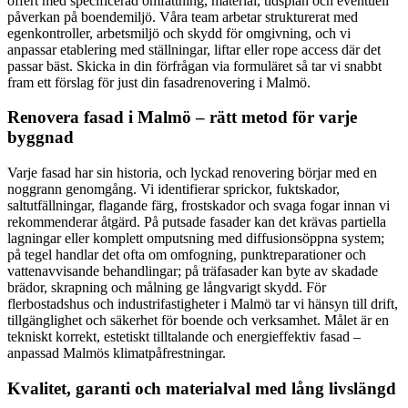
offert med specificerad omfattning, material, tidsplan och eventuell
påverkan på boendemiljö. Våra team arbetar strukturerat med
egenkontroller, arbetsmiljö och skydd för omgivning, och vi
anpassar etablering med ställningar, liftar eller rope access där det
passar bäst. Skicka in din förfrågan via formuläret så tar vi snabbt
fram ett förslag för just din fasadrenovering i Malmö.
Renovera fasad i Malmö – rätt metod för varje
byggnad
Varje fasad har sin historia, och lyckad renovering börjar med en
noggrann genomgång. Vi identifierar sprickor, fuktskador,
saltutfällningar, flagande färg, frostskador och svaga fogar innan vi
rekommenderar åtgärd. På putsade fasader kan det krävas partiella
lagningar eller komplett omputsning med diffusionsöppna system;
på tegel handlar det ofta om omfogning, punktreparationer och
vattenavvisande behandlingar; på träfasader kan byte av skadade
brädor, skrapning och målning ge långvarigt skydd. För
flerbostadshus och industrifastigheter i Malmö tar vi hänsyn till drift,
tillgänglighet och säkerhet för boende och verksamhet. Målet är en
tekniskt korrekt, estetiskt tilltalande och energieffektiv fasad –
anpassad Malmös klimatpåfrestningar.
Kvalitet, garanti och materialval med lång livslängd