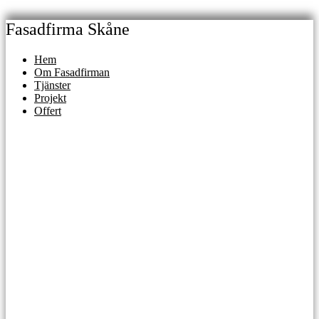
Skip
to
Fasadfirma Skåne
content
Hem
Om Fasadfirman
Tjänster
Projekt
Offert