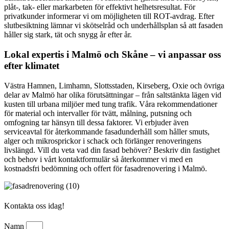
plåt-, tak- eller markarbeten för effektivt helhetsresultat. För
privatkunder informerar vi om möjligheten till ROT-avdrag. Efter
slutbesiktning lämnar vi skötselråd och underhållsplan så att fasaden
håller sig stark, tät och snygg år efter år.
Lokal expertis i Malmö och Skåne – vi anpassar oss
efter klimatet
Västra Hamnen, Limhamn, Slottsstaden, Kirseberg, Oxie och övriga
delar av Malmö har olika förutsättningar – från saltstänkta lägen vid
kusten till urbana miljöer med tung trafik. Våra rekommendationer
för material och intervaller för tvätt, målning, putsning och
omfogning tar hänsyn till dessa faktorer. Vi erbjuder även
serviceavtal för återkommande fasadunderhåll som håller smuts,
alger och mikro­sprickor i schack och förlänger renoveringens
livslängd. Vill du veta vad din fasad behöver? Beskriv din fastighet
och behov i vårt kontaktformulär så återkommer vi med en
kostnadsfri bedömning och offert för fasadrenovering i Malmö.
Kontakta oss idag!
Namn