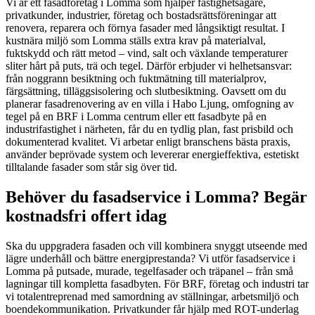
Vi är ett fasadföretag i Lomma som hjälper fastighetsägare,
privatkunder, industrier, företag och bostadsrättsföreningar att
renovera, reparera och förnya fasader med långsiktigt resultat. I
kustnära miljö som Lomma ställs extra krav på materialval,
fuktskydd och rätt metod – vind, salt och växlande temperaturer
sliter hårt på puts, trä och tegel. Därför erbjuder vi helhetsansvar:
från noggrann besiktning och fuktmätning till materialprov,
färgsättning, tilläggsisolering och slutbesiktning. Oavsett om du
planerar fasadrenovering av en villa i Habo Ljung, omfogning av
tegel på en BRF i Lomma centrum eller ett fasadbyte på en
industrifastighet i närheten, får du en tydlig plan, fast prisbild och
dokumenterad kvalitet. Vi arbetar enligt branschens bästa praxis,
använder beprövade system och levererar energieffektiva, estetiskt
tilltalande fasader som står sig över tid.
Behöver du fasadservice i Lomma? Begär
kostnadsfri offert idag
Ska du uppgradera fasaden och vill kombinera snyggt utseende med
lägre underhåll och bättre energiprestanda? Vi utför fasadservice i
Lomma på putsade, murade, tegelfasader och träpanel – från små
lagningar till kompletta fasadbyten. För BRF, företag och industri tar
vi totalentreprenad med samordning av ställningar, arbetsmiljö och
boendekommunikation. Privatkunder får hjälp med ROT-underlag