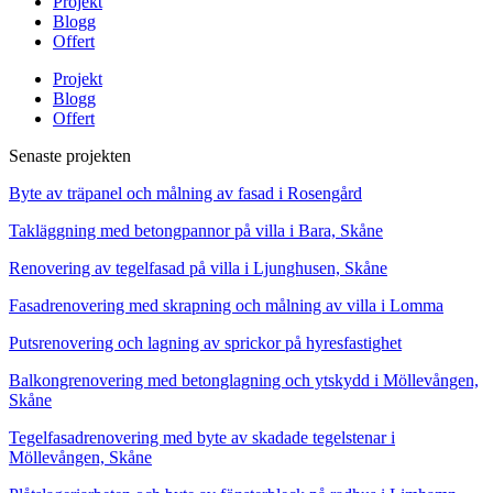
Projekt
Blogg
Offert
Projekt
Blogg
Offert
Senaste projekten
Byte av träpanel och målning av fasad i Rosengård
Takläggning med betongpannor på villa i Bara, Skåne
Renovering av tegelfasad på villa i Ljunghusen, Skåne
Fasadrenovering med skrapning och målning av villa i Lomma
Putsrenovering och lagning av sprickor på hyresfastighet
Balkongrenovering med betonglagning och ytskydd i Möllevången,
Skåne
Tegelfasadrenovering med byte av skadade tegelstenar i
Möllevången, Skåne