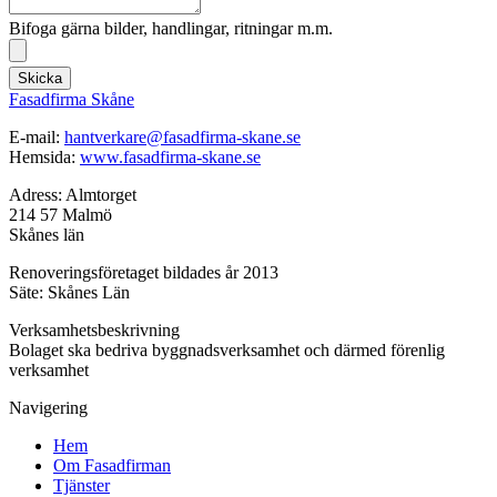
Bifoga gärna bilder, handlingar, ritningar m.m.
Skicka
Fasadfirma Skåne
E-mail:
hantverkare@fasadfirma-skane.se
Hemsida:
www.fasadfirma-skane.se
Adress: Almtorget
214 57 Malmö
Skånes län
Renoveringsföretaget bildades år 2013
Säte: Skånes Län
Verksamhetsbeskrivning
Bolaget ska bedriva byggnadsverksamhet och därmed förenlig
verksamhet
Navigering
Hem
Om Fasadfirman
Tjänster