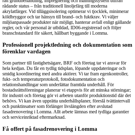
rätt grundbehandling, impregnering och målningssystem utifrån
rådande status – från traditionell linoljefärg till moderna
akrylatfärger. Vid tilläggsisolering optimerar vi tjocklek, minimerar
köldbryggor och tar hänsyn till brand- och fuktkrav. Vi väljer
miljöanpassade produkter när möjligt, hanterar avfall enligt gällande
regler, och vår personal är utbildad, ID06-registrerad och följer
branschstandard för säkert, hållbart byggande i Lomma.
Professionell projektledning och dokumentation som
förenklar vardagen
Som partner till fastighetsägare, BRF och företag tar vi ansvar för
hela kedjan. Du får en tydlig tidsplan, löpande uppdateringar och
smidig koordinering med andra aktörer. Vi tar fram egenkontroller,
fukt- och temperaturprotokoll, fotodokumentation och
relationshandlingar som underlättar framtida underhåll. För
bostadsrättsföreningar planerar vi etappvis för att minska störningar;
för industri och företag gör vi arbeten utanför produktionstid där det
behövs. Vi kan även upprätta underhållsplaner, föreslå tvättintervall
och punktinsatser som förlänger livslängden efter avslutad
fasadrenovering i Lomma. Allt arbete lämnas med tydliga garantier
och serviceinriktad eftermarknad.
Få offert på fasadrenovering i Lomma