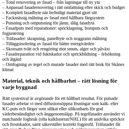
– Total renovering av fasad – från lagningar till ny yta
– Anpassad fasadrenovering i rätt omfattning efter skick och budget
– Komplett fasadbyte när befintligt material gjort sitt
– Fackmässig målning av fasad med hållbara färgsystem
– Putsning och omputsning för jämn, tålig fasadyta
– Fasadputs med reparationer: spricklagning, bomputs och
fogjustering
– Träfasader: skrapning, panelbyte och noggrann målning
– Tilläggsisolering av fasad för bättre energivärden
– Skonsam tvätt och rengöring mot smuts, alger och påväxt
– Fasadreparation vid fuktskador och sprickbildning – felsökning
och åtgärd
– Omfogning av tegel och murade fasader med rätt bruk för Skånes
klimat
Material, teknik och hållbarhet – rätt lösning för
varje byggnad
Rätt systemval är avgörande för ett hållbart resultat. För putsade
fasader arbetar vi med diffusionsöppna lösningar som kalk- eller
KC-puts och färger som silikat eller silikonharts för god
väderbeständighet och ånggenomsläpp. På tegelfasader använder vi
matchande fogbruk (ofta kalkbaserat/NHL) för att undvika sprickor
och frostskador, samt säkerställer korrekt fogprofil. Träfasader får