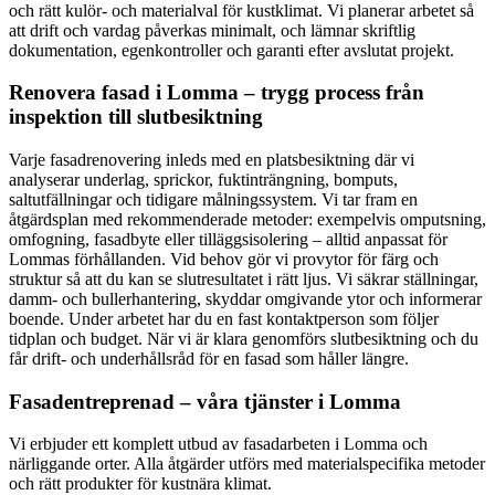
och rätt kulör- och materialval för kustklimat. Vi planerar arbetet så
att drift och vardag påverkas minimalt, och lämnar skriftlig
dokumentation, egenkontroller och garanti efter avslutat projekt.
Renovera fasad i Lomma – trygg process från
inspektion till slutbesiktning
Varje fasadrenovering inleds med en platsbesiktning där vi
analyserar underlag, sprickor, fuktinträngning, bomputs,
saltutfällningar och tidigare målningssystem. Vi tar fram en
åtgärdsplan med rekommenderade metoder: exempelvis omputsning,
omfogning, fasadbyte eller tilläggsisolering – alltid anpassat för
Lommas förhållanden. Vid behov gör vi provytor för färg och
struktur så att du kan se slutresultatet i rätt ljus. Vi säkrar ställningar,
damm- och bullerhantering, skyddar omgivande ytor och informerar
boende. Under arbetet har du en fast kontaktperson som följer
tidplan och budget. När vi är klara genomförs slutbesiktning och du
får drift- och underhållsråd för en fasad som håller längre.
Fasadentreprenad – våra tjänster i Lomma
Vi erbjuder ett komplett utbud av fasadarbeten i Lomma och
närliggande orter. Alla åtgärder utförs med materialspecifika metoder
och rätt produkter för kustnära klimat.