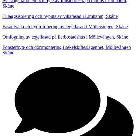
Plåtslageriarbeten och byte av fönsterbleck på radhus i Limhamn,
Skåne
Tilläggsisolering och nyputs av villafasad i Limhamn, Skåne
Fasadtvätt och hydrofobering av tegelfasad i Möllevången, Skåne
Omfogning av tegelfasad på flerbostadshus i Möllevången, Skåne
Fönsterbyte och dörrmontering i sekelskifteslägenhet, Möllevången
Skåne