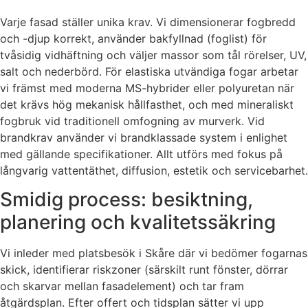
Varje fasad ställer unika krav. Vi dimensionerar fogbredd
och -djup korrekt, använder bakfyllnad (foglist) för
tvåsidig vidhäftning och väljer massor som tål rörelser, UV,
salt och nederbörd. För elastiska utvändiga fogar arbetar
vi främst med moderna MS-hybrider eller polyuretan när
det krävs hög mekanisk hållfasthet, och med mineraliskt
fogbruk vid traditionell omfogning av murverk. Vid
brandkrav använder vi brandklassade system i enlighet
med gällande specifikationer. Allt utförs med fokus på
långvarig vattentäthet, diffusion, estetik och servicebarhet.
Smidig process: besiktning,
planering och kvalitetssäkring
Vi inleder med platsbesök i Skåre där vi bedömer fogarnas
skick, identifierar riskzoner (särskilt runt fönster, dörrar
och skarvar mellan fasadelement) och tar fram
åtgärdsplan. Efter offert och tidsplan sätter vi upp