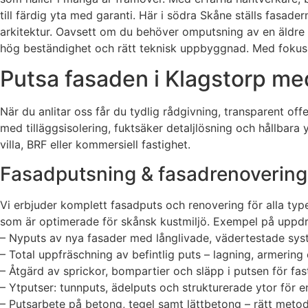
till färdig yta med garanti. Här i södra Skåne ställs fasad
arkitektur. Oavsett om du behöver omputsning av en äldre f
hög beständighet och rätt teknisk uppbyggnad. Med fokus på
Putsa fasaden i Klagstorp med
När du anlitar oss får du tydlig rådgivning, transparent 
med tilläggsisolering, fuktsäker detaljlösning och hållbar
villa, BRF eller kommersiell fastighet.
Fasadputsning & fasadrenovering 
Vi erbjuder komplett fasadputs och renovering för alla typ
som är optimerade för skånsk kustmiljö. Exempel på uppdra
– Nyputs av nya fasader med långlivade, vädertestade sys
– Total uppfräschning av befintlig puts – lagning, armerin
– Åtgärd av sprickor, bompartier och släpp i putsen för fas
– Ytputser: tunnputs, ädelputs och strukturerade ytor för e
– Putsarbete på betong, tegel samt lättbetong – rätt metod