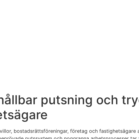
hållbar putsning och tr
etsägare
 villor, bostadsrättsföreningar, företag och fastighetsägare
beprövade putssystem och noggranna arbetsprocesser tar vi