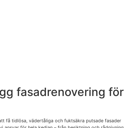
ygg fasadrenovering för
 att få tidlösa, vädertåliga och fuktsäkra putsade fasader
 ansvar för hela kedjan – från besiktning och rådgivning