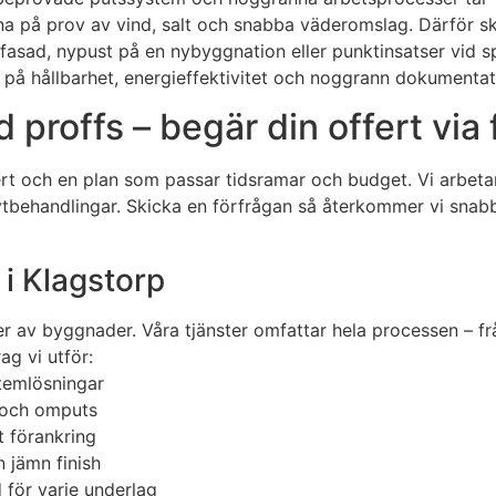
erna på prov av vind, salt och snabba väderomslag. Därför sk
asad, nypust på en nybyggnation eller punktinsatser vid sp
 hållbarhet, energieffektivitet och noggrann dokumentation
 proffs – begär din offert via
offert och en plan som passar tidsramar och budget. Vi ar
a ytbehandlingar. Skicka en förfrågan så återkommer vi snab
i Klagstorp
er av byggnader. Våra tjänster omfattar hela processen – fr
g vi utför:
temlösningar
g och omputs
t förankring
n jämn finish
 för varje underlag