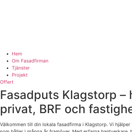
Hem
Om Fasadfirman
Tjänster
Projekt
Offert
Fasadputs Klagstorp – 
privat, BRF och fastigh
Välkommen till din lokala fasadfirma i Klagstorp. Vi hjälper
som håller i många år framöver. Med erfarna hantverkare, 