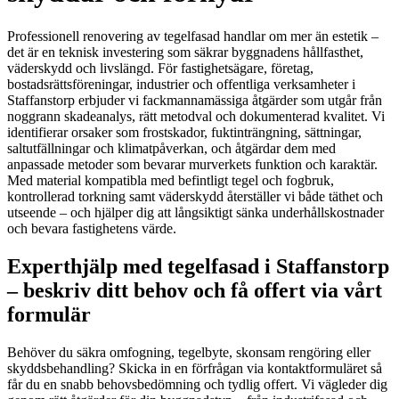
Professionell renovering av tegelfasad handlar om mer än estetik –
det är en teknisk investering som säkrar byggnadens hållfasthet,
väderskydd och livslängd. För fastighetsägare, företag,
bostadsrättsföreningar, industrier och offentliga verksamheter i
Staffanstorp erbjuder vi fackmannamässiga åtgärder som utgår från
noggrann skadeanalys, rätt metodval och dokumenterad kvalitet. Vi
identifierar orsaker som frostskador, fuktinträngning, sättningar,
saltutfällningar och klimatpåverkan, och åtgärdar dem med
anpassade metoder som bevarar murverkets funktion och karaktär.
Med material kompatibla med befintligt tegel och fogbruk,
kontrollerad torkning samt väderskydd återställer vi både täthet och
utseende – och hjälper dig att långsiktigt sänka underhållskostnader
och bevara fastighetens värde.
Experthjälp med tegelfasad i Staffanstorp
– beskriv ditt behov och få offert via vårt
formulär
Behöver du säkra omfogning, tegelbyte, skonsam rengöring eller
skyddsbehandling? Skicka in en förfrågan via kontaktformuläret så
får du en snabb behovsbedömning och tydlig offert. Vi vägleder dig