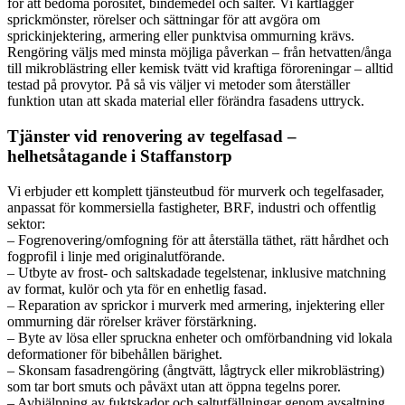
för att bedöma porositet, bindemedel och salter. Vi kartlägger
sprickmönster, rörelser och sättningar för att avgöra om
sprickinjektering, armering eller punktvisa ommurning krävs.
Rengöring väljs med minsta möjliga påverkan – från hetvatten/ånga
till mikroblästring eller kemisk tvätt vid kraftiga föroreningar – alltid
testad på provytor. På så vis väljer vi metoder som återställer
funktion utan att skada material eller förändra fasadens uttryck.
Tjänster vid renovering av tegelfasad –
helhetsåtagande i Staffanstorp
Vi erbjuder ett komplett tjänsteutbud för murverk och tegelfasader,
anpassat för kommersiella fastigheter, BRF, industri och offentlig
sektor:
– Fogrenovering/omfogning för att återställa täthet, rätt hårdhet och
fogprofil i linje med originalutförande.
– Utbyte av frost- och saltskadade tegelstenar, inklusive matchning
av format, kulör och yta för en enhetlig fasad.
– Reparation av sprickor i murverk med armering, injektering eller
ommurning där rörelser kräver förstärkning.
– Byte av lösa eller spruckna enheter och omförbandning vid lokala
deformationer för bibehållen bärighet.
– Skonsam fasadrengöring (ångtvätt, lågtryck eller mikroblästring)
som tar bort smuts och påväxt utan att öppna tegelns porer.
– Avhjälpning av fuktskador och saltutfällningar genom avsaltning,