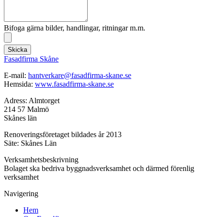
Bifoga gärna bilder, handlingar, ritningar m.m.
Skicka
Fasadfirma Skåne
E-mail:
hantverkare@fasadfirma-skane.se
Hemsida:
www.fasadfirma-skane.se
Adress: Almtorget
214 57 Malmö
Skånes län
Renoveringsföretaget bildades år 2013
Säte: Skånes Län
Verksamhetsbeskrivning
Bolaget ska bedriva byggnadsverksamhet och därmed förenlig
verksamhet
Navigering
Hem