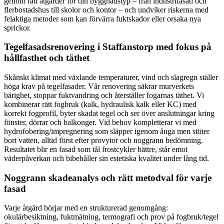
genom rätt åtgärder för din byggnadstyp – från industrifasad och
flerbostadshus till skolor och kontor – och undviker riskerna med
felaktiga metoder som kan förvärra fuktskador eller orsaka nya
sprickor.
Tegelfasadsrenovering i Staffanstorp med fokus på
hållfasthet och täthet
Skånskt klimat med växlande temperaturer, vind och slagregn ställer
höga krav på tegelfasader. Vår renovering säkrar murverkets
bärighet, stoppar fuktvandring och återställer fogarnas täthet. Vi
kombinerar rätt fogbruk (kalk, hydraulisk kalk eller KC) med
korrekt fogprofil, byter skadat tegel och ser över anslutningar kring
fönster, dörrar och balkonger. Vid behov kompletterar vi med
hydrofobering/impregnering som släpper igenom ånga men stöter
bort vatten, alltid först efter provytor och noggrann bedömning.
Resultatet blir en fasad som tål frostcykler bättre, står emot
väderpåverkan och bibehåller sin estetiska kvalitet under lång tid.
Noggrann skadeanalys och rätt metodval för varje
fasad
Varje åtgärd börjar med en strukturerad genomgång:
okulärbesiktning, fuktmätning, termografi och prov på fogbruk/tegel