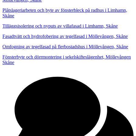
Plåtslageriarbeten och byte av fönsterbleck på radhus i Limhamn,
Skåne
Tilläggsisolering och nyputs av villafasad i Limhamn, Skåne
Fasadtvätt och hydrofobering av tegelfasad i Möllevången, Skåne
Omfogning av tegelfasad på flerbostadshus i Möllevången, Skåne
Fönsterbyte och dörrmontering i sekelskifteslägenhet, Möllevången
Skåne