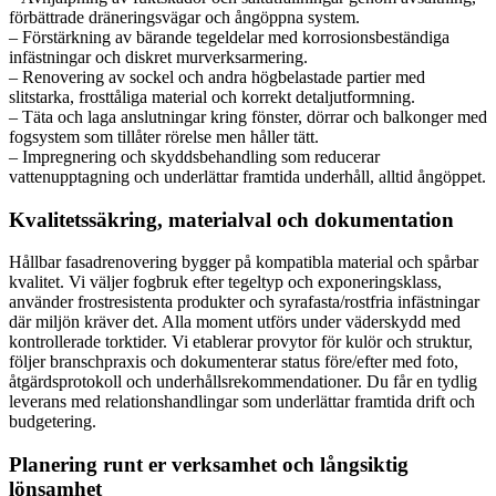
förbättrade dräneringsvägar och ångöppna system.
– Förstärkning av bärande tegeldelar med korrosionsbeständiga
infästningar och diskret murverksarmering.
– Renovering av sockel och andra högbelastade partier med
slitstarka, frosttåliga material och korrekt detaljutformning.
– Täta och laga anslutningar kring fönster, dörrar och balkonger med
fogsystem som tillåter rörelse men håller tätt.
– Impregnering och skyddsbehandling som reducerar
vattenupptagning och underlättar framtida underhåll, alltid ångöppet.
Kvalitetssäkring, materialval och dokumentation
Hållbar fasadrenovering bygger på kompatibla material och spårbar
kvalitet. Vi väljer fogbruk efter tegeltyp och exponeringsklass,
använder frostresistenta produkter och syrafasta/rostfria infästningar
där miljön kräver det. Alla moment utförs under väderskydd med
kontrollerade torktider. Vi etablerar provytor för kulör och struktur,
följer branschpraxis och dokumenterar status före/efter med foto,
åtgärdsprotokoll och underhållsrekommendationer. Du får en tydlig
leverans med relationshandlingar som underlättar framtida drift och
budgetering.
Planering runt er verksamhet och långsiktig
lönsamhet